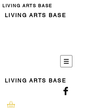
LIVING ARTS BASE
LIVING ARTS BASE
Previous Programme
Last Residency
LIVING ARTS BASE
Las personas
The Place
El lugar
Programme
Programa