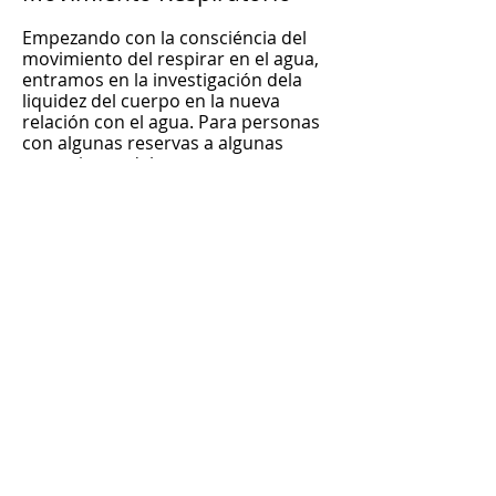
Empezando con la consciéncia del
movimiento del respirar en el agua,
entramos en la investigación dela
liquidez del cuerpo en la nueva
relación con el agua. Para personas
con algunas reservas a algunas
expresiones del agua, este es un
buen espacio para observar, en un
espacio protegido, los movimientos
de energia interna, y las origenes de
los miedos, y la posibilidad de
dejarlos en el agua y crear espacio
para el nacimiento de nuevas cosas.
Movimiento Auténtico
Es un espacio seguro donde
podemos explorar el mundo externo
y interno através del movimiento
con los ojos cerrados. Lo trabajamos
en duos o trios, en tierra y en el