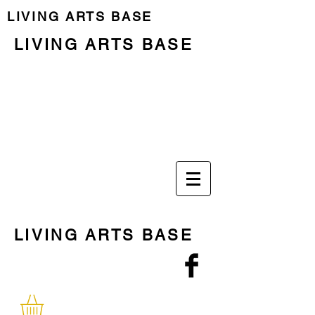
LIVING ARTS BASE
LIVING ARTS BASE
Previous Programme
Last Residency
LIVING ARTS BASE
Las personas
The Place
El lugar
Programme
Programa