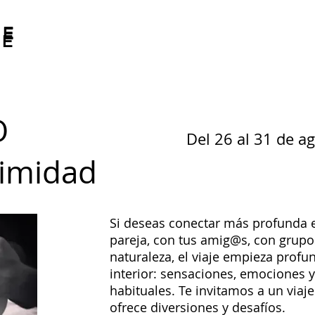
Last Residency
Previous Programme
Programme
Programa
The Place
El lugar
Las per
SE
SE
SE
O
Del 26 al 31 de a
ntimidad
Si deseas conectar más profunda 
pareja, con tus amig@s, con grupos
naturaleza, el viaje empieza profu
interior: sensaciones, emociones 
habituales. Te invitamos a un viaje
ofrece diversiones y desafíos.